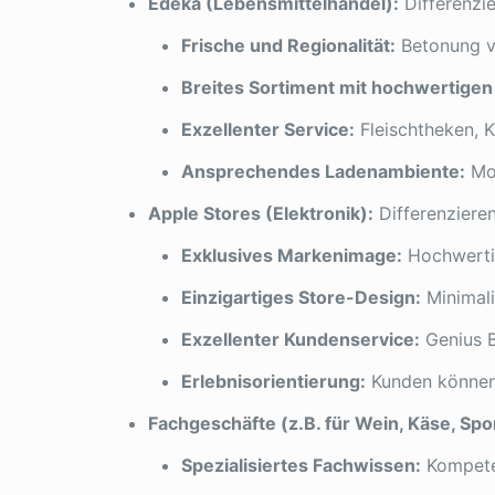
Edeka (Lebensmittelhandel):
Differenzie
Frische und Regionalität:
Betonung vo
Breites Sortiment mit hochwertigen
Exzellenter Service:
Fleischtheken, K
Ansprechendes Ladenambiente:
Mod
Apple Stores (Elektronik):
Differenzieren
Exklusives Markenimage:
Hochwerti
Einzigartiges Store-Design:
Minimali
Exzellenter Kundenservice:
Genius B
Erlebnisorientierung:
Kunden können 
Fachgeschäfte (z.B. für Wein, Käse, Spor
Spezialisiertes Fachwissen:
Kompete