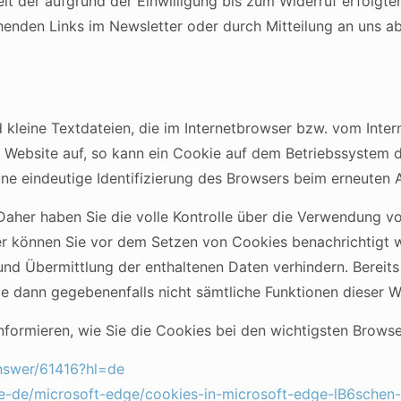
it der aufgrund der Einwilligung bis zum Widerruf erfolgt
henden Links im Newsletter oder durch Mitteilung an uns ab
 kleine Textdateien, die im Internetbrowser bzw. vom Int
e Website auf, so kann ein Cookie auf dem Betriebssystem 
eine eindeutige Identifizierung des Browsers beim erneuten 
Daher haben Sie die volle Kontrolle über die Verwendung 
ser können Sie vor dem Setzen von Cookies benachrichtigt
nd Übermittlung der enthaltenen Daten verhindern. Bereits
ie dann gegebenenfalls nicht sämtliche Funktionen dieser 
formieren, wie Sie die Cookies bei den wichtigsten Browse
nswer/61416?hl=de
/de-de/microsoft-edge/cookies-in-microsoft-edge-lB6sc