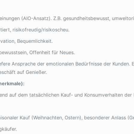
einungen (AIO-Ansatz). Z.B. gesundheitsbewusst, umweltorien
iert, risikofreudig/risikoscheu.
ovation, Bequemlichkeit.
bewusstsein, Offenheit für Neues.
efere Ansprache der emotionalen Bedürfnisse der Kunden. 
eschäft auf Genießer.
merkmale):
end auf dem tatsächlichen Kauf- und Konsumverhalten der
isonaler Kauf (Weihnachten, Ostern), besonderer Anlass (G
gkäufer.