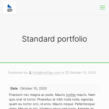
Standard portfolio
Published by
info@knaffge.com
at
Oktober 15, 2020
Date
Oktober 15, 2020
Praesent nec magna ac pede. Mauris
tooltip
mauris. Nam
quis erat id tortor. Phasellus at nibh nulla nulla, egestas
quam eu tortor orci, id eros. Mauris neque. Pellentesque
dolor. Mauris in est. Vivamus lacus sed justo. Aenean ac